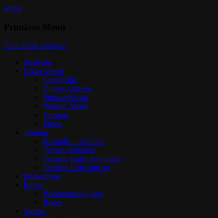
Menü
Trommlerzug Lindau Aeschach e.V.
Primäres Menü
Dein Verein
Zum Inhalt springen
Startseite
Unser Verein
Geschichte
Unsere Aktiven
Vorstandschaft
Weitere Ämter
Satzung
Presse
Termine
Kalender – Auftritte
Termin eintragen
Termine Kalender (intern)
Termine Liste (intern)
Probezeiten
Bilder
Bildergallerie (Neu)
Bilder
Videos