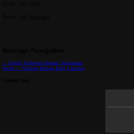
Größe: XS - XXL
Preis: Auf Anfrage
Beitrags-Navigation
← Zurück
Vorheriger Beitrag:
Strickmütze
Weiter →
Nächster Beitrag:
Baby Lätzchen
Coming Next