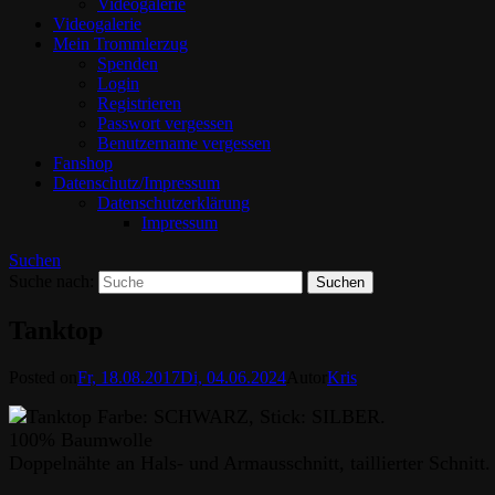
Videogalerie
Videogalerie
Mein Trommlerzug
Spenden
Login
Registrieren
Passwort vergessen
Benutzername vergessen
Fanshop
Datenschutz/Impressum
Datenschutzerklärung
Impressum
Suchen
Suche nach:
Tanktop
Posted on
Fr, 18.08.2017
Di, 04.06.2024
Autor
Kris
Farbe: SCHWARZ, Stick: SILBER.
100% Baumwolle
Doppelnähte an Hals- und Armausschnitt, taillierter Schnitt.