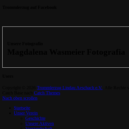
Trommlerzug auf Facebook
Unsere Fotografin
Users
Copyright © 2026
Trommlerzug Lindau Aeschach e.V.
. Alle Rechte 
Catch Base nach
Catch Themes
Nach oben scrollen
Startseite
Unser Verein
Geschichte
Unsere Aktiven
Vorstandschaft