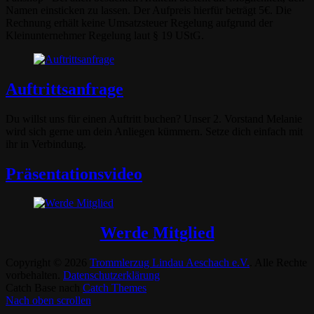
Namen einsticken zu lassen. Der Aufpreis hierfür beträgt 5€. Die
Rechnung erhält keine Umsatzsteuer Regelung aufgrund der
Kleinunternehmer Regelung laut § 19 UStG.
Auftrittsanfrage
Du willst uns für einen Auftritt buchen? Unser 2. Vorstand Melanie
wird sich gerne um dein Anliegen kümmern. Setze dich einfach mit
ihr in Verbindung.
Präsentationsvideo
Werde Mitglied
Copyright © 2026
Trommlerzug Lindau Aeschach e.V.
. Alle Rechte
vorbehalten.
Datenschutzerklärung
Catch Base nach
Catch Themes
Nach oben scrollen