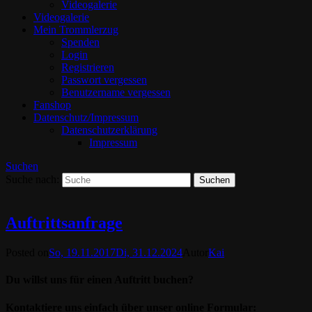
Videogalerie
Videogalerie
Mein Trommlerzug
Spenden
Login
Registrieren
Passwort vergessen
Benutzername vergessen
Fanshop
Datenschutz/Impressum
Datenschutzerklärung
Impressum
Suchen
Suche nach:
Auftrittsanfrage
Posted on
So, 19.11.2017
Di, 31.12.2024
Autor
Kai
Du willst uns für einen Auftritt buchen?
Kontaktiere uns einfach über unser online Formular: