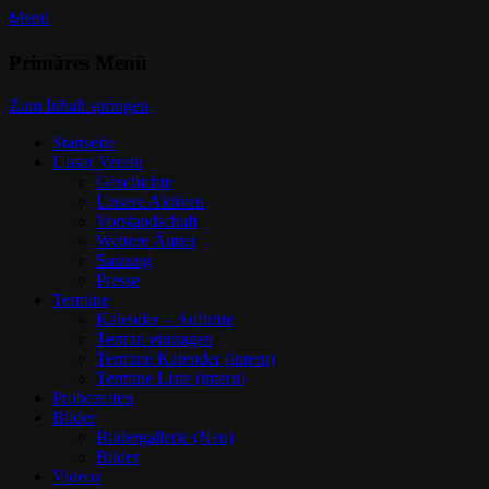
Menü
Trommlerzug Lindau Aeschach
Primäres Menü
Dein Verein
e.V.
Zum Inhalt springen
Startseite
Unser Verein
Geschichte
Unsere Aktiven
Vorstandschaft
Weitere Ämter
Satzung
Presse
Termine
Kalender – Auftritte
Termin eintragen
Termine Kalender (intern)
Termine Liste (intern)
Probezeiten
Bilder
Bildergallerie (Neu)
Bilder
Videos