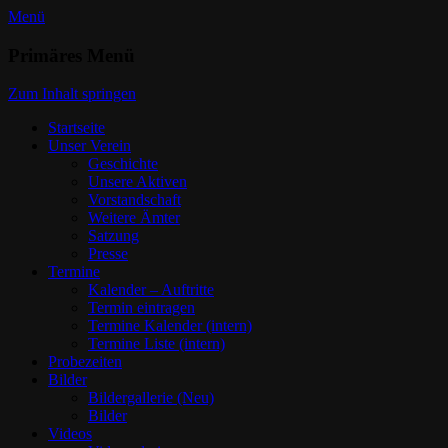
Menü
Trommlerzug Lindau Aeschach e.V.
Primäres Menü
Dein Verein
Zum Inhalt springen
Startseite
Unser Verein
Geschichte
Unsere Aktiven
Vorstandschaft
Weitere Ämter
Satzung
Presse
Termine
Kalender – Auftritte
Termin eintragen
Termine Kalender (intern)
Termine Liste (intern)
Probezeiten
Bilder
Bildergallerie (Neu)
Bilder
Videos