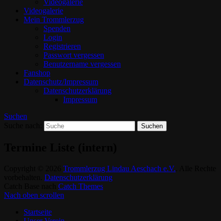
Videogalerie
Videogalerie
Mein Trommlerzug
Spenden
Login
Registrieren
Passwort vergessen
Benutzername vergessen
Fanshop
Datenschutz/Impressum
Datenschutzerklärung
Impressum
Suchen
Suche nach:
Termine Liste (intern)
Copyright © 2026
Trommlerzug Lindau Aeschach e.V.
. Alle Rechte
vorbehalten.
Datenschutzerklärung
Catch Base nach
Catch Themes
Nach oben scrollen
Startseite
Unser Verein