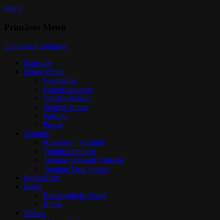
Menü
Trommlerzug Lindau Aeschach e.V.
Primäres Menü
Dein Verein
Zum Inhalt springen
Startseite
Unser Verein
Geschichte
Unsere Aktiven
Vorstandschaft
Weitere Ämter
Satzung
Presse
Termine
Kalender – Auftritte
Termin eintragen
Termine Kalender (intern)
Termine Liste (intern)
Probezeiten
Bilder
Bildergallerie (Neu)
Bilder
Videos