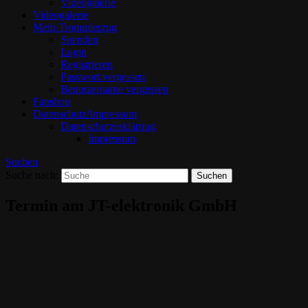
Videogalerie
Videogalerie
Mein Trommlerzug
Spenden
Login
Registrieren
Passwort vergessen
Benutzername vergessen
Fanshop
Datenschutz/Impressum
Datenschutzerklärung
Impressum
Suchen
Suche nach:
Termin am
JT-elektronik GmbH