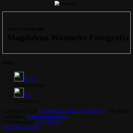
Unsere Fotografin
Users
Hit Pit
29 Minuten ago
Kai
3 Stunden ago
Copyright © 2026
Trommlerzug Lindau Aeschach e.V.
. Alle Rechte
vorbehalten.
Datenschutzerklärung
Catch Base nach
Catch Themes
Nach oben scrollen