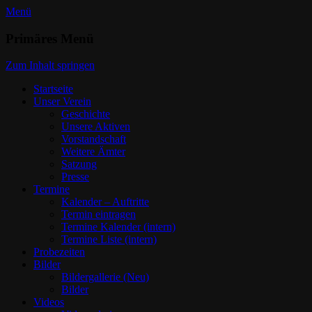
Menü
Trommlerzug Lindau Aeschach e.V.
Primäres Menü
Dein Verein
Zum Inhalt springen
Startseite
Unser Verein
Geschichte
Unsere Aktiven
Vorstandschaft
Weitere Ämter
Satzung
Presse
Termine
Kalender – Auftritte
Termin eintragen
Termine Kalender (intern)
Termine Liste (intern)
Probezeiten
Bilder
Bildergallerie (Neu)
Bilder
Videos